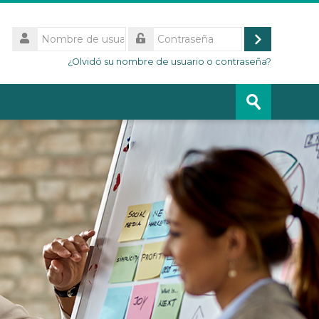
Nombre
de
Acceder
Contraseña
usuario
¿Olvidó su nombre de usuario o contraseña?
Buscar
cursos
Enviar