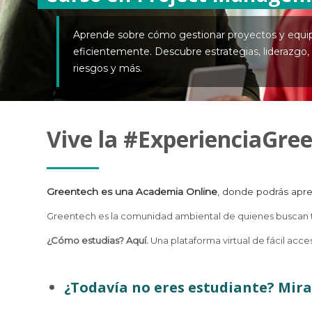
Aprende sobre cómo gestionar proyectos y equi
eficientemente. Descubre estrategias, liderazgo,
riesgos y más.
Vive la #ExperienciaGre
Greentech es una Academia Online
, donde podrás apre
Greentech es la comunidad ambiental de quienes buscan t
¿Cómo estudias? Aquí.
Una plataforma virtual de fácil acc
¿
Todavía no eres estudiante? Mira