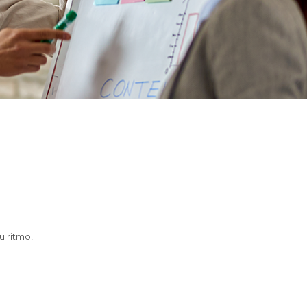
.
u ritmo!